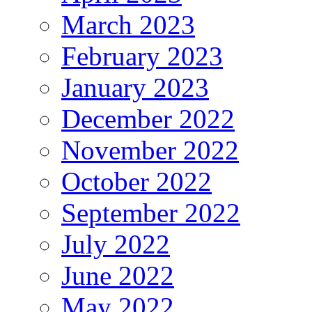
March 2023
February 2023
January 2023
December 2022
November 2022
October 2022
September 2022
July 2022
June 2022
May 2022