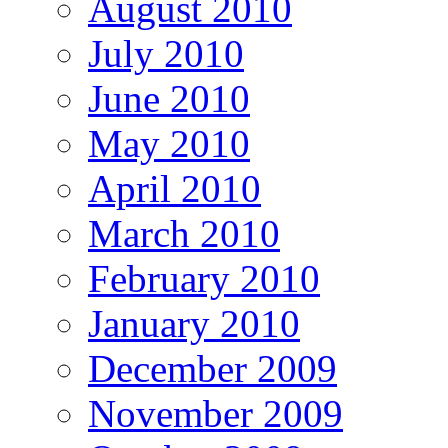
August 2010
July 2010
June 2010
May 2010
April 2010
March 2010
February 2010
January 2010
December 2009
November 2009