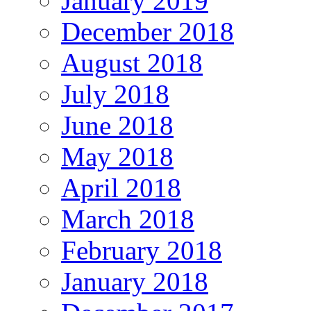
January 2019
December 2018
August 2018
July 2018
June 2018
May 2018
April 2018
March 2018
February 2018
January 2018