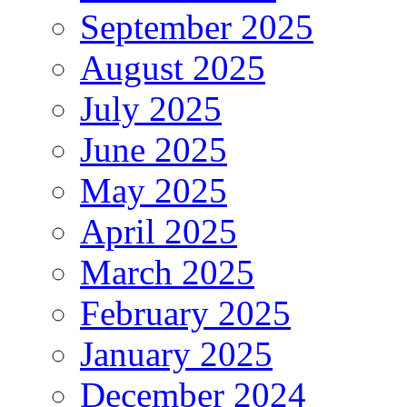
September 2025
August 2025
July 2025
June 2025
May 2025
April 2025
March 2025
February 2025
January 2025
December 2024