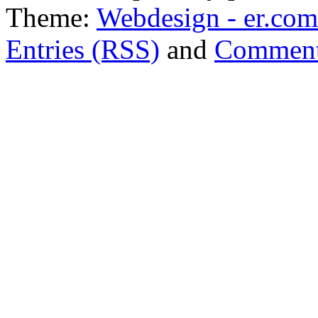
Theme:
Webdesign - er.com
Entries (RSS)
and
Comment