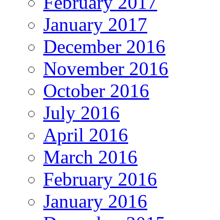
February 2017
January 2017
December 2016
November 2016
October 2016
July 2016
April 2016
March 2016
February 2016
January 2016