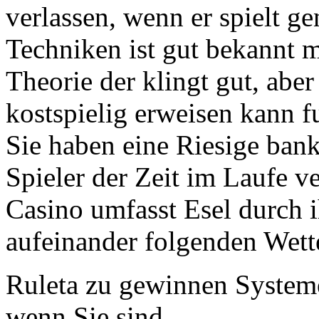
verlassen, wenn er spielt g
Techniken ist gut bekannt m
Theorie der klingt gut, aber
kostspielig erweisen kann fu
Sie haben eine Riesige ban
Spieler der Zeit im Laufe ve
Casino umfasst Esel durch 
aufeinander folgenden Wette
Ruleta zu gewinnen System
wenn Sie sind