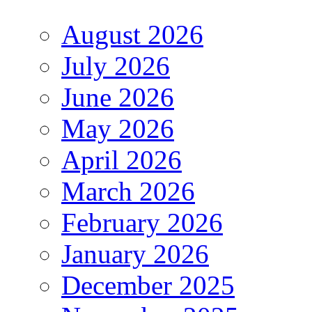
August 2026
July 2026
June 2026
May 2026
April 2026
March 2026
February 2026
January 2026
December 2025