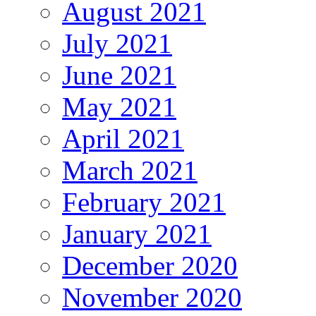
August 2021
July 2021
June 2021
May 2021
April 2021
March 2021
February 2021
January 2021
December 2020
November 2020