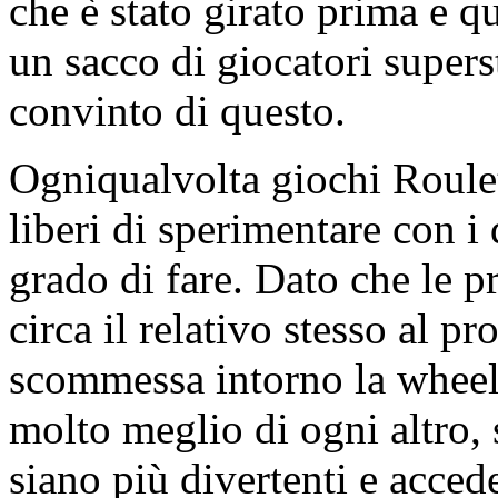
che è stato girato prima e 
un sacco di giocatori supers
convinto di questo.
Ogniqualvolta giochi Roulett
liberi di sperimentare con i 
grado di fare. Dato che le p
circa il relativo stesso al pr
scommessa intorno la wheel 
molto meglio di ogni altro,
siano più divertenti e acced