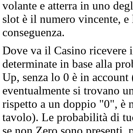
volante e atterra in uno degl
slot è il numero vincente, 
conseguenza.
Dove va il Casino ricevere 
determinate in base alla pr
Up, senza lo 0 è in account 
eventualmente si trovano un
rispetto a un doppio "0", è
tavolo). Le probabilità di t
se non Zero sono presenti, 