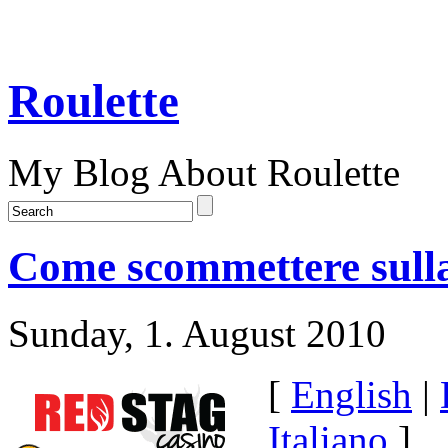
Roulette
My Blog About Roulette
Come scommettere sulla
Sunday, 1. August 2010
[
English
|
Italiano
]