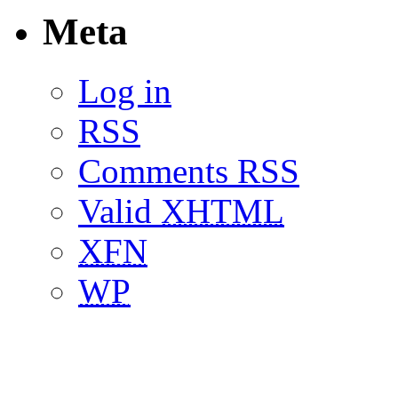
Meta
Log in
RSS
Comments RSS
Valid
XHTML
XFN
WP