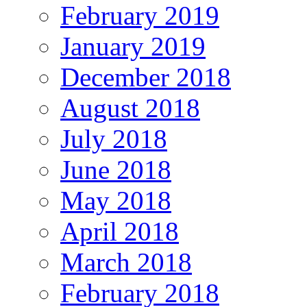
February 2019
January 2019
December 2018
August 2018
July 2018
June 2018
May 2018
April 2018
March 2018
February 2018